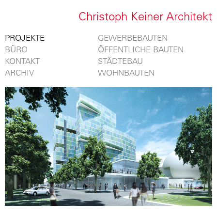
Christoph Keiner Architekt
PROJEKTE
GEWERBEBAUTEN
BÜRO
ÖFFENTLICHE BAUTEN
KONTAKT
STÄDTEBAU
ARCHIV
WOHNBAUTEN